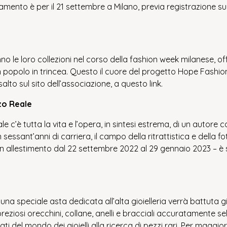
ento è per il 21 settembre a Milano, previa registrazione sul si
no le loro collezioni nel corso della fashion week milanese, of
 un popolo in trincea. Questo il cuore del progetto Hope Fashio
salto sul sito dell’associazione, a questo
link
.
zzo Reale
eale c’è tutta la vita e l’opera, in sintesi estrema, di un au
ssant’anni di carriera, il campo della ritrattistica e della fo
 in allestimento dal 22 settembre 2022 al 29 gennaio 2023 – è s
na speciale asta dedicata all’alta gioielleria verrà battuta gi
preziosi orecchini, collane, anelli e bracciali accuratamente se
ionati del mondo dei gioielli alla ricerca di pezzi rari. Per maggio