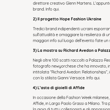
direttore creativo Glenn Martens. L’appuntam
brand. Info
qui
.
2) Il progetto Hope Fashion Ukraine
Tredici brand indipendenti ucraini esporran
sull’attualità e omaggiare la resilienza di
maggiori info sul luogo dell’evento fate un 
3) La mostra su Richard Avedon a Pala
Negli oltre 100 scatti raccolti a Palazzo R
fotografo newyorchese che ha innovato, in se
intitolata “Richard Avedon: Relationships”,
con lo stilista Gianni Versace. Info
qui
.
4) L’asta di gioielli di Affide
In occasione della Fashion Week milanese, u
Affide, in Largo Paolo Grassi a Milano. Tra 
la gioia di tutti i collezionisti e gli appass