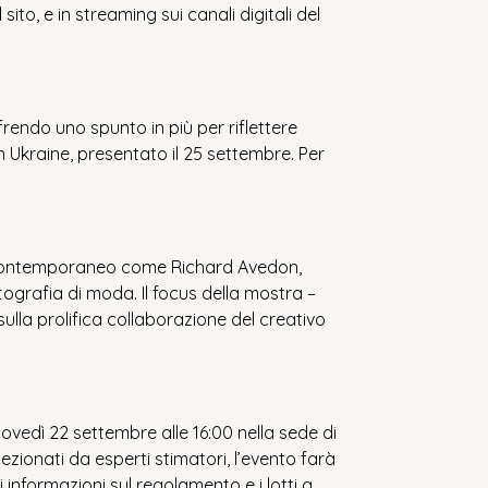
to, e in streaming sui canali digitali del
frendo uno spunto in più per riflettere
n Ukraine, presentato il 25 settembre. Per
tore contemporaneo come Richard Avedon,
tografia di moda. Il focus della mostra –
ulla prolifica collaborazione del creativo
ovedì 22 settembre alle 16:00 nella sede di
lezionati da esperti stimatori, l’evento farà
ri informazioni sul regolamento e i lotti a