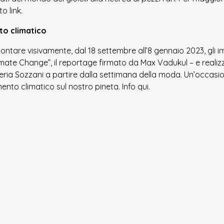
sto
link
.
to climatico
ntare visivamente, dal 18 settembre all’8 gennaio 2023, gli i
mate Change”, il reportage firmato da Max Vadukul – e realizza
ria Sozzani a partire dalla settimana della moda. Un’occasione 
ento climatico sul nostro pineta. Info
qui
.